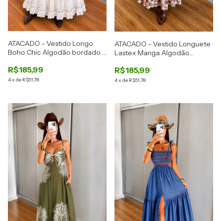
ATACADO - Vestido Longo
ATACADO - Vestido Longuete
Boho Chic Algodão bordado -
Lastex Manga Algodão
PEÇA LIMITADA -Ref: 2873
Bordado - PEÇA LIMITADA -
R$185,99
R$185,99
Ref: 2872
4
x
de
R$51,78
4
x
de
R$51,78