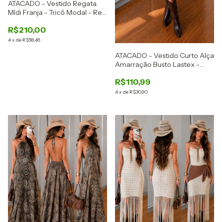
ATACADO - Vestido Regata
Mídi Franja - Tricô Modal - Ref:
2891
R$210,00
4
x
de
R$58,46
ATACADO - Vestido Curto Alça
Amarração Busto Lastex -
Viscose Lavada -Ref: 2888
R$110,99
4
x
de
R$30,90