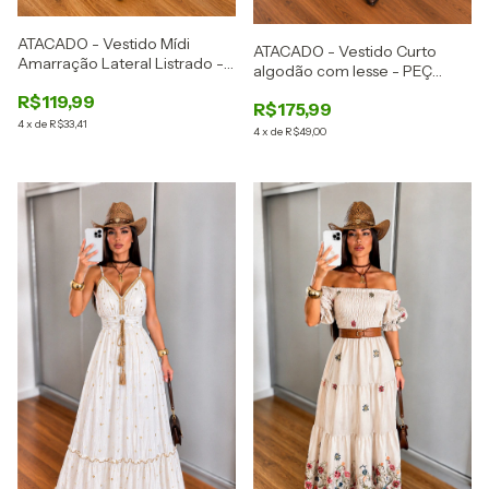
ATACADO - Vestido Mídi
ATACADO - Vestido Curto
Amarração Lateral Listrado -
algodão com lesse - PEÇ
Sensorial - Ref: 2876
LIMITADA -Ref: 2875
R$119,99
R$175,99
4
x
de
R$33,41
4
x
de
R$49,00