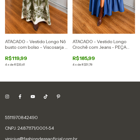
ATACADO - Vestido Longo Nô
ATACADO - Vestido Longo
busto com bolso - Viscosarja -
Crochê com Jeans - PEÇA
Ref: 2871
LIMITADA - Ref: 2870
R$119,99
R$185,99
4
x
de
R$33,41
4
x
de
R$51,78
5511970842490
CNPJ: 24.871.171/0001-54
vinicius@fashiondessaoficial.com.br