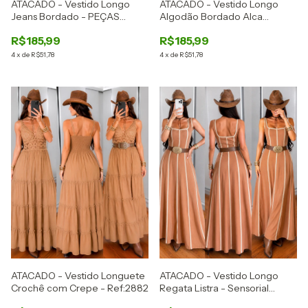
ATACADO - Vestido Longo
ATACADO - Vestido Longo
Jeans Bordado - PEÇAS
Algodão Bordado Alca
LIMITADAS - Ref:2884
Amarração - Ref:2883
R$185,99
R$185,99
4
x
de
R$51,78
4
x
de
R$51,78
ATACADO - Vestido Longuete
ATACADO - Vestido Longo
Crochê com Crepe - Ref:2882
Regata Listra - Sensorial
Marrant - Ref:2880