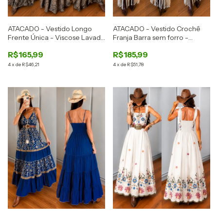
ATACADO - Vestido Longo
ATACADO - Vestido Crochê
Frente Única - Viscose Lavada
Franja Barra sem forro -
- Ref: 2887
PEÇAS LIMITADA - Ref: 2886
R$165,99
R$185,99
4
x
de
R$46,21
4
x
de
R$51,78