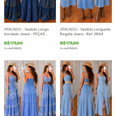
ATACADO - Vestido Longo
ATACADO - Vestido Longuete
bordado Jeans - PEÇAS
Regata Jeans - Ref: 2894
LIMITADAS - Ref: 2895
R$175,99
R$175,99
4
x
de
R$49,00
4
x
de
R$49,00