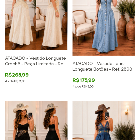
ATACADO - Vestido Longuete
ATACADO - Vestido Jeans
Crochê - Peça Limitada - Ref:
Longuete Botões - Ref: 2898
2900
R$265,99
R$175,99
4
x
de
R$74,05
4
x
de
R$49,00