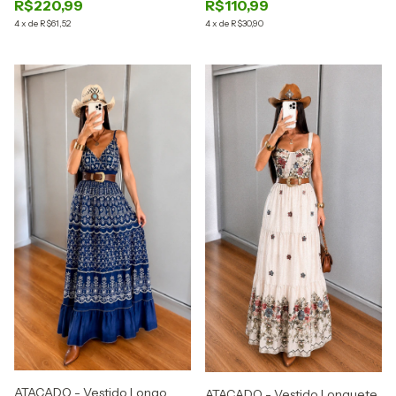
R$220,99
R$110,99
4
x
de
R$61,52
4
x
de
R$30,90
ATACADO - Vestido Longo
ATACADO - Vestido Longuete