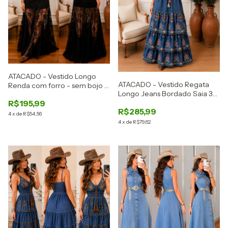
ATACADO - Vestido Longo
ATACADO - Vestido Regata
Renda com forro - sem bojo -
Longo Jeans Bordado Saia 3
PEÇA LIMITADA - Ref: 2897
R$195,99
Marias - PEÇAS LIMITADA -
R$285,99
Ref: 2896
4
x
de
R$54,56
4
x
de
R$79,62