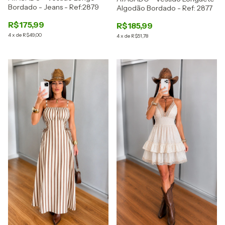
Bordado - Jeans - Ref:2879
Algodão Bordado - Ref: 2877
R$175,99
R$185,99
4
x
de
R$49,00
4
x
de
R$51,78