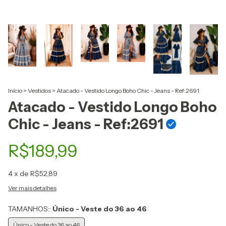
Início
>
Vestidos
>
Atacado - Vestido Longo Boho Chic - Jeans - Ref:2691
Atacado - Vestido Longo Boho
Chic - Jeans - Ref:2691
R$189,99
4
x de
R$52,89
Ver mais detalhes
TAMANHOS::
Único - Veste do 36 ao 46
Único - Veste do 36 ao 46