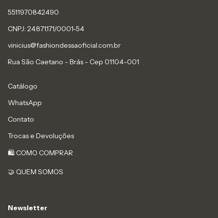
5511970842490
CNPJ: 24.871.171/0001-54
vinicius@fashiondessaoficial.com.br
Rua São Caetano - Brás - Cep 01104-001
Catálogo
WhatsApp
Contato
Trocas e Devoluções
🛍️ COMO COMPRAR
🤝 QUEM SOMOS
Newsletter