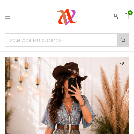
0
1
/
8