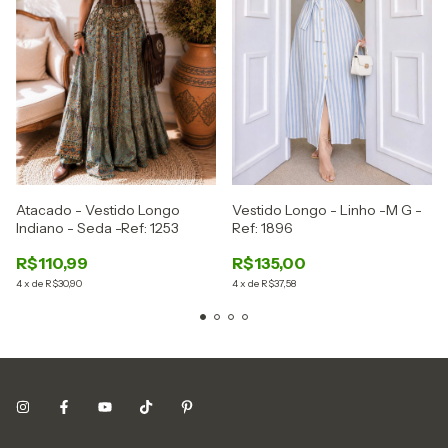
Vestido Longo - Linho -M G -
Atacado - Vestido Longo
Ref: 1896
Indiano - Seda -Ref: 1253
R$135,00
R$110,99
4
x
de
R$37,58
4
x
de
R$30,90